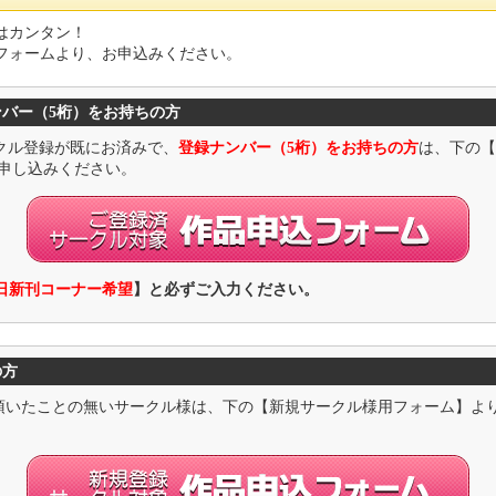
はカンタン！
フォームより、お申込みください。
ナンバー（5桁）をお持ちの方
サークル登録が既にお済みで、
登録ナンバー（5桁）をお持ちの方
は、下の【
申し込みください。
日新刊コーナー希望
】と必ずご入力ください。
の方
ご利用頂いたことの無いサークル様は、下の【新規サークル様用フォーム】よ