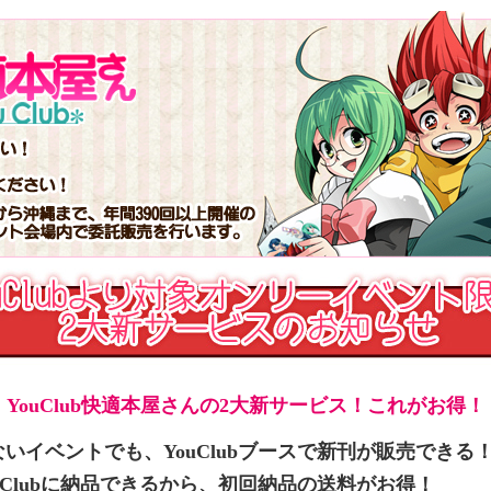
YouClub快適本屋さんの2大新サービス！これがお得！
いイベントでも、YouClubブースで新刊が販売できる
uClubに納品できるから、初回納品の送料がお得！